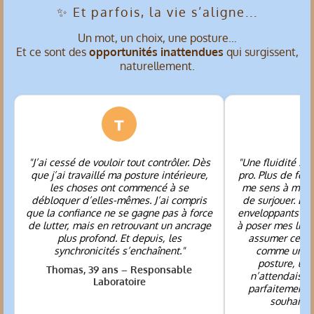
✨ Et parfois, la vie s’aligne...
Un mot, un choix, une posture…
Et ce sont des
opportunités inattendues
qui surgissent,
naturellement.
"J’ai cessé de vouloir tout contrôler. Dès
"Une fluidité s’e
que j’ai travaillé ma posture intérieure,
pro. Plus de for
les choses ont commencé à se
me sens à ma pl
débloquer d’elles-mêmes. J’ai compris
de surjouer. Les
que la confiance ne se gagne pas à force
enveloppants et t
de lutter, mais en retrouvant un ancrage
à poser mes limit
plus profond. Et depuis, les
assumer ce que
synchronicités s’enchaînent."
comme un éc
posture, une
Thomas, 39 ans – Responsable
n’attendais p
Laboratoire
parfaitement a
souhaite 