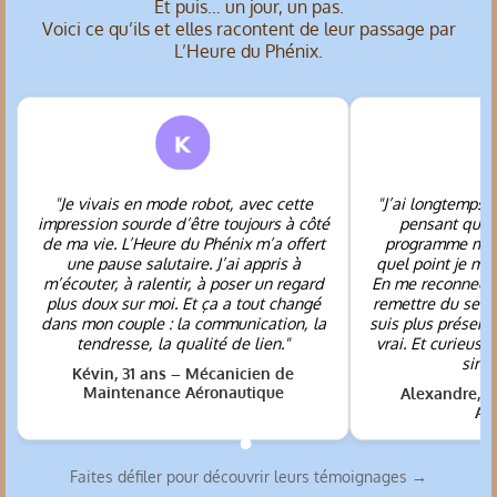
Et puis… un jour, un pas.
Voici ce qu’ils et elles racontent de leur passage par
L’Heure du Phénix.
"Je vivais en mode robot, avec cette
"J’ai longtemps t
impression sourde d’être toujours à côté
pensant que l
de ma vie. L’Heure du Phénix m’a offert
programme m’a 
une pause salutaire. J’ai appris à
quel point je m’
m’écouter, à ralentir, à poser un regard
En me reconnecta
plus doux sur moi. Et ça a tout changé
remettre du sens
dans mon couple : la communication, la
suis plus présent
tendresse, la qualité de lien."
vrai. Et curieus
simp
Kévin, 31 ans – Mécanicien de
Maintenance Aéronautique
Alexandre, 5
As
Faites défiler pour découvrir leurs témoignages →